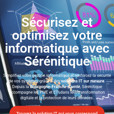
Sécurisez et
optimisez
votre
informatique avec
Sérénitique
Simplifiez votre gestion informatique et renforcez la sécurité
de vos systèmes grâce à des
solutions IT sur mesure
.
Depuis la
Bourgogne-Franche-Comté
, Sérénitique
accompagne les PME et ETI dans leur transformation
digitale et la protection de leurs données.
Trouvez la solution IT qui vous correspond