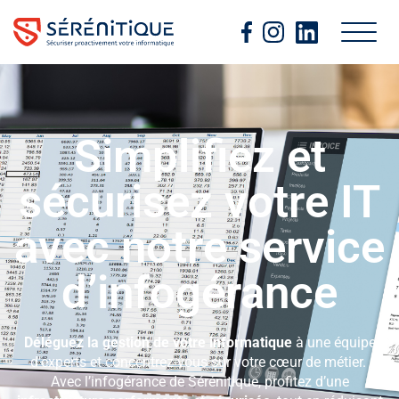
Simplifiez et
sécurisez votre IT
avec notre service
d’infogérance
Déléguez la gestion de votre informatique
à une équipe
d’experts et concentrez-vous sur votre cœur de métier.
Avec l’infogérance de Sérénitique, profitez d’une